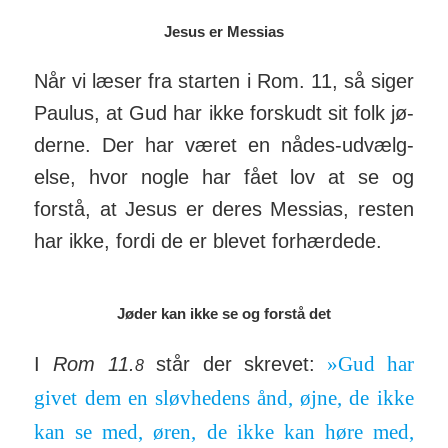
Jesus er Messias
Når vi læser fra starten i Rom. 11, så siger
Paulus, at Gud har ikke for­skudt sit folk jø­
derne. Der har været en nådes-ud­vælg­
else, hvor nogle har fået lov at se og
forstå, at Jesus er deres Mes­sias, resten
har ikke, fordi de er blevet for­hær­dede.
Jøder kan ikke se og forstå det
»Gud har
I
Rom 11.
står der skrevet:
8
givet dem en sløv­hedens ånd, øjne, de ikke
kan se med, øren, de ikke kan høre med,