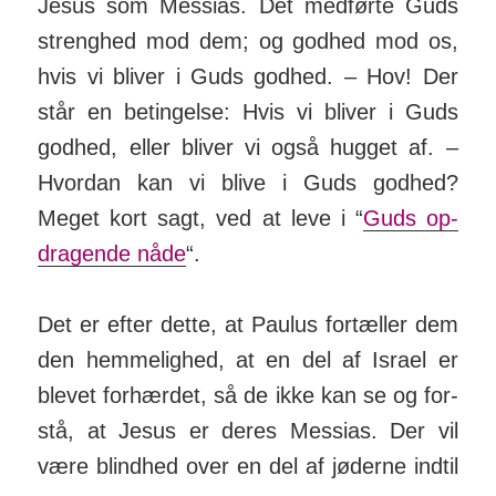
Jesus som Mes­sias. Det med­førte Guds
strenghed mod dem; og godhed mod os,
hvis vi bliver i Guds godhed. – Hov! Der
står en be­ting­else: Hvis vi bliver i Guds
godhed, eller bliver vi også hugget af. –
Hvordan kan vi blive i Guds godhed?
Meget kort sagt, ved at leve i “
Guds op­
drag­ende nåde
“.
Det er efter dette, at Paulus for­tæller dem
den hem­me­lighed, at en del af Israel er
blevet for­hærdet, så de ikke kan se og for­
stå, at Jesus er deres Mes­sias. Der vil
være blind­hed over en del af jø­derne indtil