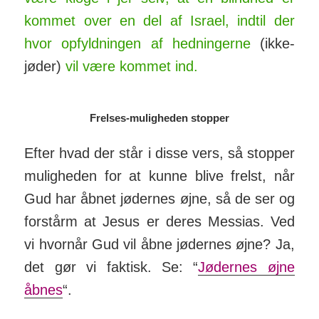
kommet over en del af Israel, ind­til der
hvor op­­fyld­­ningen af hed­­ning­­erne
(ikke-
jøder)
vil være kommet ind.
Frelses-muligheden stopper
Efter hvad der står i disse vers, så stopper
mu­lig­heden for at kunne blive frelst, når
Gud har åbnet jø­dernes øjne, så de ser og
for­stårm at Jesus er deres Messias. Ved
vi hvor­når Gud vil åbne jødernes øjne? Ja,
det gør vi faktisk. Se: “
Jø­dernes øjne
åbnes
“.