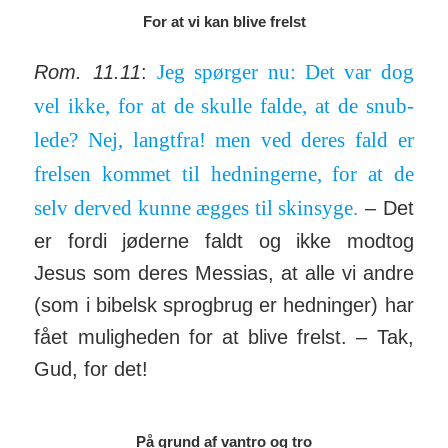
For at vi kan blive frelst
Jeg spørger nu: Det var dog
Rom. 11.11
:
vel ikke, for at de skulle falde, at de snub­
lede? Nej, langtfra! men ved deres fald er
frelsen kommet til hed­ning­erne, for at de
selv derved kunne ægges til skin­syge.
– Det
er fordi jøderne faldt og ikke modtog
Jesus som deres Mes­sias, at alle vi andre
(som i bi­belsk sprog­brug er hed­ninger) har
fået mu­lig­heden for at blive frelst. – Tak,
Gud, for det!
På grund af vantro og tro