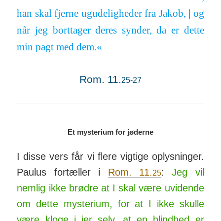
han skal fjerne ugud­e­lig­heder fra Jakob,
|
og
når jeg bort­tager deres synder, da er dette
min pagt med dem.«
Rom. 11.
25-27
Et mysterium for jøderne
I disse vers får vi flere vig­tige op­lys­ninger.
Paulus for­tæller i
Rom. 11.
:
Jeg vil
25
nemlig ikke brødre at I skal være uvid­­ende
om dette my­­ste­­rium, for at I ikke skulle
være kloge i jer selv
, at en blind­hed er