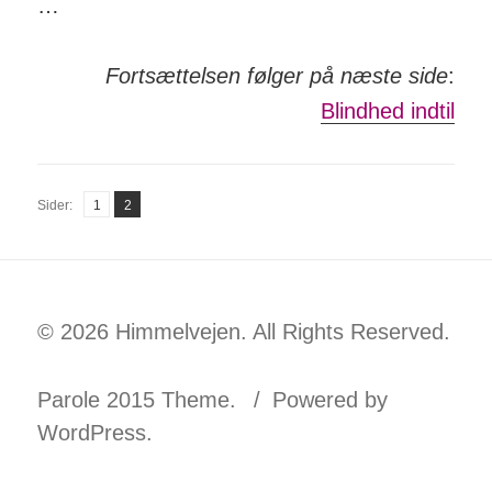
…
Fort­sæt­telsen følger på næste side
:
Blindhed indtil
Side
Side
Sider:
1
2
,
© 2026 Himmelvejen. All Rights Reserved.
Parole 2015 Theme.
Powered by
WordPress.