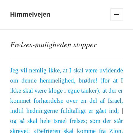
Himmelvejen
MENU
OG
WIDGETS
Frelses-muligheden stopper
Jeg vil nemlig ikke, at I skal være uvid­ende
om denne hem­me­lighed, brødre! (for at I
ikke skal være kloge i egne tanker): at der er
kommet for­hær­delse over en del af Israel,
indtil hed­ning­erne fuld­tal­ligt er gået ind;
|
og så skal hele Israel frel­ses; som der står
skrevet: »Be­fri­eren skal komme fra Zion,