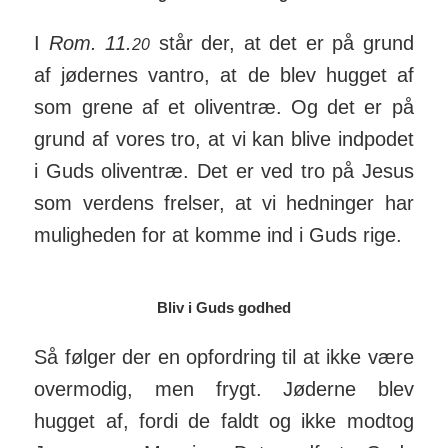
I
Rom. 11.
står der, at det er på grund
20
af jø­dernes vantro, at de blev hugget af
som grene af et oliven­træ. Og det er på
grund af vores tro, at vi kan blive ind­podet
i Guds oliven­træ. Det er ved tro på Jesus
som ver­dens frelser, at vi hed­ninger har
mu­lig­heden for at komme ind i Guds rige.
Bliv i Guds godhed
Så følger der en op­for­dring til at ikke være
over­modig, men frygt. Jø­derne blev
hugget af, fordi de faldt og ikke modtog