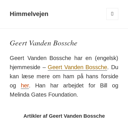
Himmelvejen
MENU
OG
WIDGETS
Geert Vanden Bossche
Geert Vanden Bossche har en (engelsk)
hjemme­side –
Geert Vanden Bossche
. Du
kan læse mere om ham på hans forside
og
her
. Han har arbejdet for Bill og
Melinda Gates Foun­dation.
Artikler af Geert Vanden Bossche