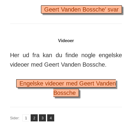
Geert Vanden Bossche’ svar
Videoer
Her ud fra kan du finde nogle engelske
videoer med Geert Vanden Bossche.
Engelske videoer med Geert Vanden
Bossche
Side
Side
Side
Side
Sider:
1
2
,
3
,
4
,