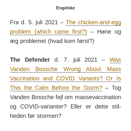
Engelske
Fra d. 5. juli 2021 –
The chicken-and-egg
problem (which came first?)
– Høne og
æg pro­blemet (hvad kom først?)
The Defender
d. 7. juli 2021 –
Was
Vanden Bossche Wrong About Mass
Vacci­nation and COVID Variants? Or Is
This the Calm Before the Storm?
– Tog
Vanden Bossche fejl om masse­vacci­nation
og COVID-vari­anter? Eller er dette stil­
heden før stormen?