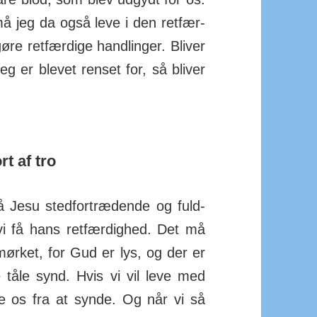
må jeg da også leve i den ret­fær­
øre ret­fær­dige hand­linger. Bliver
g er blevet renset for, så bliver
t af tro
på Jesu sted­for­træd­ende og fuld­
vi få hans ret­fær­dighed. Det må
mørket, for Gud er lys, og der er
 tåle synd. Hvis vi vil leve med
e os fra at synde. Og når vi så