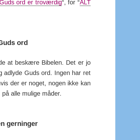
Guds ord er tro­værdig
“, for “
ALT
Guds ord
de at be­skære Bibelen. Det er jo
g ad­lyde Guds ord. Ingen har ret
hvis der er noget, nogen ikke kan
rd på alle mulige måder.
en gerninger