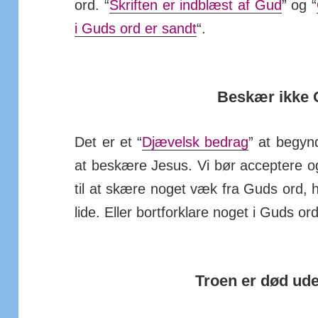
ord. “
Skrif­ten er ind­blæst af Gud
” og “
i Guds ord er sandt
“.
Beskær ikke 
Det er et “
Djæ­velsk be­drag
” at begyn
at be­skære Jesus. Vi bør ac­cep­tere o
til at skære noget væk fra Guds ord, 
lide. Eller bort­for­klare noget i Guds o
Troen er død ud