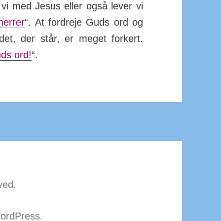
r vi med Jesus eller også lever vi
herrer
“. At for­dreje Guds ord og
et, der står, er meget for­kert.
uds ord!
“.
ved.
ordPress.