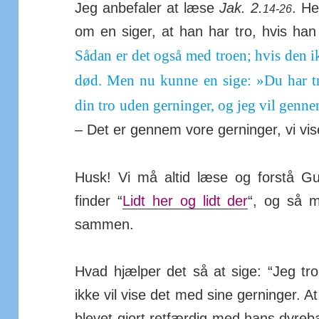
Jeg an­befaler at læse
Jak. 2.
. He
14-26
om en siger, at han har tro, hvis han
Sådan er det også med troen; hvis den ikk
død.
Men nu kunne en sige: »Du har tro
din tro uden ger­ninger, og jeg vil gen­n
– Det er gen­nem vore ger­ninger, vi vis
Husk! Vi må altid læse og forstå Gu
finder “
Lidt her og lidt der
“, og så må
sammen.
Hvad hjælper det så at sige: “Jeg tr
ikke vil vise det med sine ger­ninger. At
blevet gjort ret­færdig med hans dyre­b