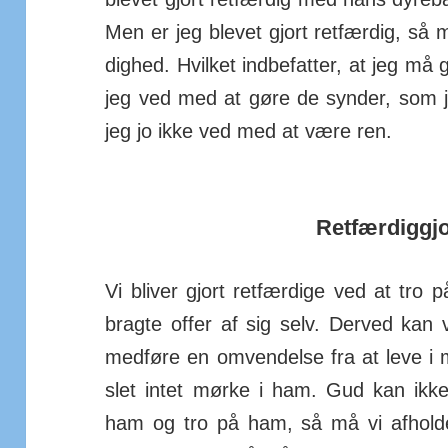
Men er jeg blevet gjort ret­fær­dig, så 
dighed. Hvilket ind­be­fatter, at jeg må g
jeg ved med at gøre de synder, som je
jeg jo ikke ved med at være ren.
Retfærdiggjor
Vi bliver gjort ret­fær­dige ved at tro 
bragte offer af sig selv. Derved kan 
med­føre en om­vend­else fra at leve i 
slet intet mørke i ham. Gud kan ikke
ham og tro på ham, så må vi af­hold