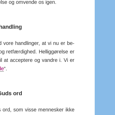
iv­else og om­vende os igen.
 handling
 vore hand­linger, at vi nu er be­
og ret­fær­dig­hed. Hel­lig­gørelse er
 at ac­cep­tere og vandre i. Vi er
de
“.
 Guds ord
s ord, som visse men­nesker ikke