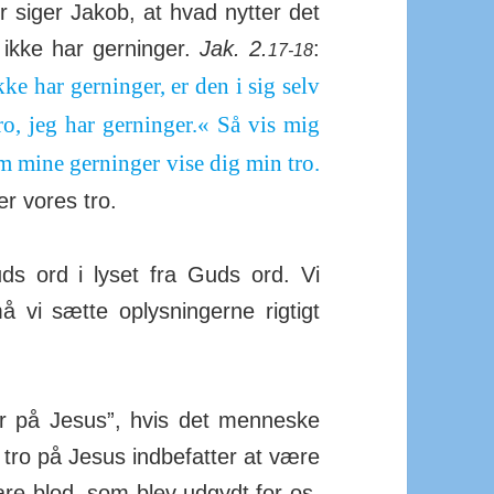
r siger Jakob, at hvad nytter det
 ikke har ger­ninger.
Jak. 2.
:
17-18
e har ger­ninger, er den i sig selv
, jeg har ger­ning­er.« Så vis mig
em mine ger­ninger vise dig min tro.
er vores tro.
ds ord i lyset fra Guds ord. Vi
 vi sætte op­lys­ning­erne rig­tigt
or på Jesus”, hvis det men­neske
 tro på Jesus ind­be­fatter at være
are blod, som blev ud­gydt for os.