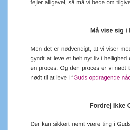
fejler allige­vel, så må vi bede om til­g
Må vise sig i
Men det er nød­ven­digt, at vi viser med
gyndt at leve et helt nyt liv i hel­lighed 
en proces. Og den proces er vi nødt til
nødt til at leve i “
Guds op­drag­ende nå
Fordrej ikke
Der kan sikkert nemt være ting i Gud