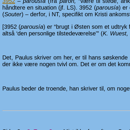
3952
–
paro­usía
(fra
parōn,
“være til stede, an­k
hånd­tere en situ­a­tion (jf. LS). 3952 (
parou­sía
) er
(
Souter
) – derfor, i NT, spe­ci­fikt om Kristi an­koms
[3952 (
pa­rou­sía
) er “brugt i Østen som et ud­tryk f
altså ‘den per­son­lige til­stede­vær­else'” (
K. Wuest, 
Det, Paulus skriver om her, er til hans søs­­kend
der ikke være nogen tvivl om. Det er om det kom
Paulus beder de troende, han skriver til, om noget