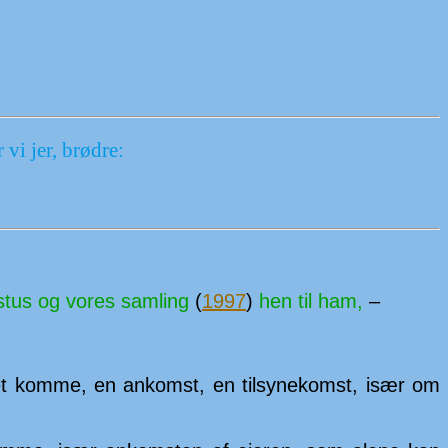
vi jer, brødre:
stus og vores sam­ling
(
1997
)
hen til ham,
–
b) et komme, en an­komst, en til­syne­komst, især om