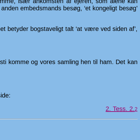
: komme, især an­kom­sten af ejeren, som alene kan
 en anden em­beds­mands besøg, ‘et konge­ligt be­søg’
t be­tyder bog­stave­ligt talt ‘at være ved siden af’,
isti komme og vores sam­­ling hen til ham. Det kan
ide:
2. Tess. 2.
2