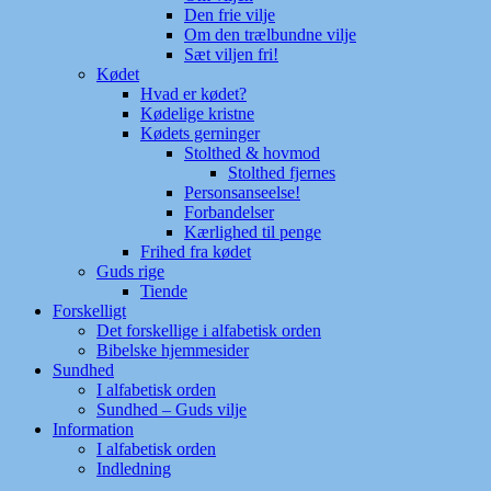
Den frie vilje
Om den trælbundne vilje
Sæt viljen fri!
Kødet
Hvad er kødet?
Kødelige kristne
Kødets gerninger
Stolthed & hovmod
Stolthed fjernes
Personsanseelse!
Forbandelser
Kærlighed til penge
Frihed fra kødet
Guds rige
Tiende
Forskelligt
Det forskellige i alfabetisk orden
Bibelske hjemmesider
Sundhed
I alfabetisk orden
Sundhed – Guds vilje
Information
I alfabetisk orden
Indledning