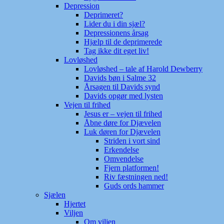
Depression
Deprimeret?
Lider du i din sjæl?
Depressionens årsag
Hjælp til de deprimerede
Tag ikke dit eget liv!
Lovløshed
Lovløshed – tale af Harold Dewberry
Davids bøn i Salme 32
Årsagen til Davids synd
Davids opgør med lysten
Vejen til frihed
Jesus er – vejen til frihed
Åbne døre for Djævelen
Luk døren for Djævelen
Striden i vort sind
Erkendelse
Omvendelse
Fjern platformen!
Riv fæstningen ned!
Guds ords hammer
Sjælen
Hjertet
Viljen
Om viljen