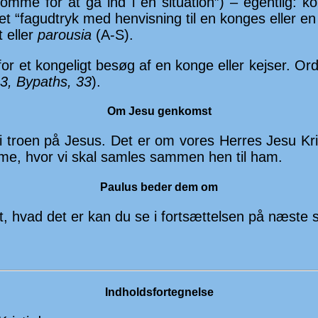
omme for at gå ind i en si­tu­a­tion”) – egent­lig
 et “fag­ud­tryk med hen­vis­ning til en konges eller
t eller
parousia
(A-S).
or et kong­e­ligt besøg af en konge eller kejser. Orde
3, Bypaths, 33
).
Om Jesu genkomst
e i troen på Jesus. Det er om vores Her­res Jesu Kr
me, hvor vi skal samles sammen hen til ham.
Paulus beder dem om
, hvad det er kan du se i fort­sæt­telsen på næste s
Indholdsfortegnelse