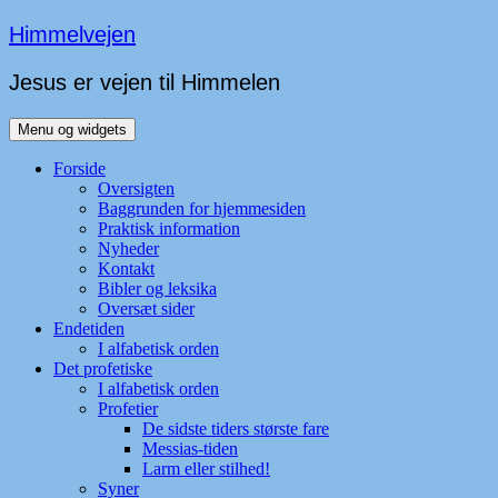
Hop
Himmelvejen
til
indhold
Jesus er vejen til Himmelen
Menu og widgets
Forside
Oversigten
Baggrunden for hjemmesiden
Praktisk information
Nyheder
Kontakt
Bibler og leksika
Oversæt sider
Endetiden
I alfabetisk orden
Det profetiske
I alfabetisk orden
Profetier
De sidste tiders største fare
Messias-tiden
Larm eller stilhed!
Syner