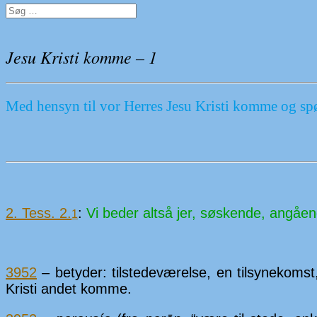
Søg
efter:
Jesu Kristi komme – 1
Med hensyn til vor Herres Jesu Kristi komme og spør
2. Tess. 2.
:
Vi beder altså jer, søs­kende, an­gå­en
1
3952
– be­tyder: til­stede­vær­else, en til­syne­k
Kristi andet komme.