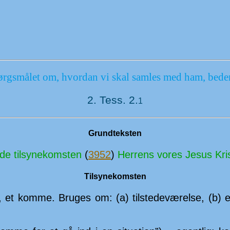
gs­målet om, hvor­dan vi skal samles med ham, beder 
2. Tess. 2.
1
Grundteksten
de til­syne­kom­sten
(
3952
)
Her­rens vores Jesus Kri
Tilsynekomsten
omst, et komme. Bruges om: (a) til­stede­vær­else, (