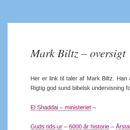
Mark Biltz – oversigt
Her er link til taler af Mark Biltz. Han 
Rigtig god sund bibelsk under­vis­ning 
El Shaddai – ministeriet
–
Guds tids-ur
–
6000 år historie
–
Årsta