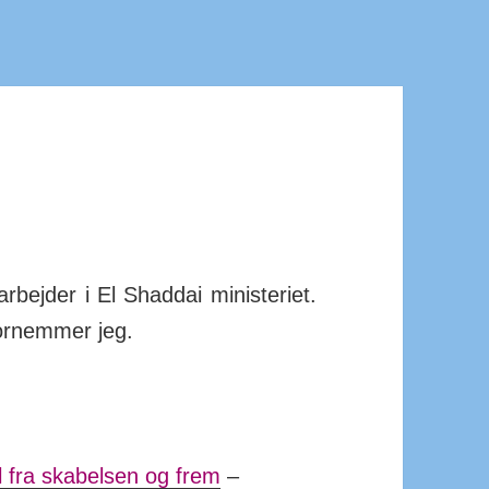
arbejder i El Shaddai mini­steriet.
for­nemmer jeg.
l fra skabelsen og frem
–