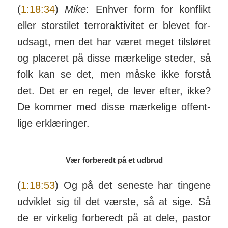
(
1:18:34
)
Mike
: Enhver form for kon­flikt
eller stor­stilet ter­ror­ak­ti­vitet er blevet for­
ud­sagt, men det har været meget til­sløret
og pla­ceret på disse mær­kelige steder, så
folk kan se det, men måske ikke forstå
det. Det er en regel, de lever efter, ikke?
De kommer med disse mær­kelige of­fent­
lige er­klær­inger.
Vær forberedt på et udbrud
(
1:18:53
) Og på det seneste har tingene
ud­viklet sig til det værste, så at sige. Så
de er virkelig for­beredt på at dele, pastor