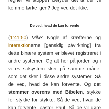
regnen vil stoppe? Betyder det at der vil
komme tørke igen? Jeg ved det ikke.
De ved, hvad de kan forvente
(
1:41:50
)
Mike
: Nogle af kræf­terne og
inter­ak­tion
erne [gen­sidig på­virk­ning] fra
dette bi­nære system er blevet regi­streret i
andre sy­stemer. Og alt her på jorden og i
vores sol­system sker på samme måde,
som det sker i disse andre sy­stemer. Så
de ved, hvad de kan for­vente. Og det
stemmer overens med Bibelen
, stykke
for stykke for stykke. Så de ved, hvad de
kan for­vente, pastor Paul. Så de vil gøre