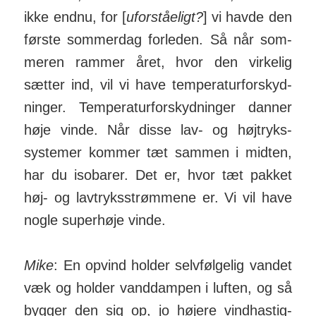
ikke endnu, for [
uforståeligt?
] vi havde den
første som­merdag for­leden. Så når som­
meren rammer året, hvor den vir­kelig
sætter ind, vil vi have tem­pe­ra­tur­for­skyd­
ninger. Tem­pe­ra­tur­for­skyd­ninger danner
høje vinde. Når disse lav- og høj­tryks­
systemer kommer tæt sammen i midten,
har du isobarer. Det er, hvor tæt pakket
høj- og lav­tryks­strøm­mene er. Vi vil have
nogle super­høje vinde.
Mike
: En op­vind holder selv­føl­gelig vandet
væk og holder vand­dampen i luften, og så
bygger den sig op, jo højere vind­has­tig­