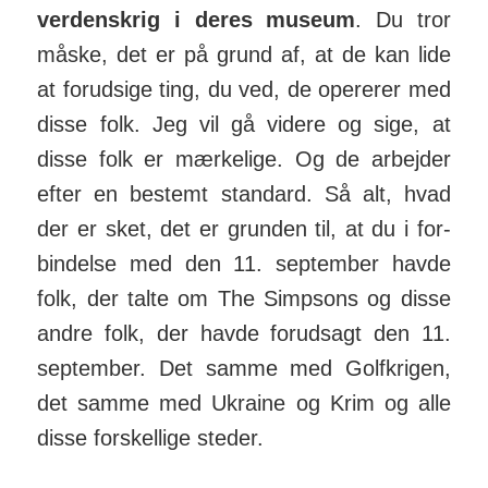
ver­dens­krig i deres museum
. Du tror
måske, det er på grund af, at de kan lide
at for­ud­sige ting, du ved, de ope­rerer med
disse folk. Jeg vil gå videre og sige, at
disse folk er mær­kelige. Og de ar­bejder
efter en bestemt standard. Så alt, hvad
der er sket, det er grunden til, at du i for­
bin­delse med den 11. sep­tember havde
folk, der talte om The Simpsons og disse
andre folk, der havde for­ud­sagt den 11.
sep­tember. Det samme med Golf­krigen,
det samme med Ukraine og Krim og alle
disse for­skellige steder.