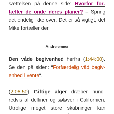
sæt­telsen på denne side:
Hvorfor for­
tæller de onde deres planer?
– Spring
det endelig ikke over. Det er så vigtigt, det
Mike for­tæller der.
Andre emner
Den våde begiv­enhed
herfra (
1:44:00
).
Se den på siden: “
For­fær­delig våd be­giv­
enhed i vente
“.
(
2:06:50
)
Giftige alger
dræber hund­
redvis af del­finer og sø­løver i Cali­for­nien.
Utrolige meget store skabninger kan