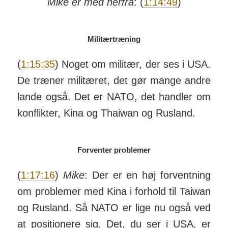
Mike er med herfra
: (
1:14:49
)
Militærtræning
(
1:15:35
) Noget om militær, der ses i USA.
De træner mili­tæret, det gør mange andre
lande også. Det er NATO, det handler om
kon­flikter, Kina og Thaiwan og Rus­land.
Forventer problemer
(
1:17:16
)
Mike
: Der er en høj for­vent­ning
om pro­blemer med Kina i for­hold til Taiwan
og Rus­land. Så NATO er lige nu også ved
at posi­tionere sig. Det, du ser i USA, er