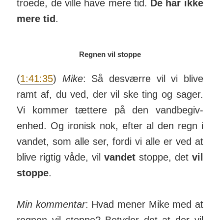
troede, de ville have mere tid.
De har ikke
mere tid
.
Regnen vil stoppe
(
1:41:35
)
Mike
: Så des­værre vil vi blive
ramt af, du ved, der vil ske ting og sager.
Vi kommer tættere på den vand­be­giv­
enhed. Og ironisk nok, efter al den regn i
vandet, som alle ser, fordi vi alle er ved at
blive rigtig våde, vil
vandet
stoppe, det
vil
stoppe
.
Min kommentar
: Hvad mener Mike med at