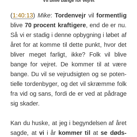
Vil blive bange for vejret
(
1:40:13
)
Mike
:
Tor­den­vejr
vil
for­mentlig
blive
70 pro­cent kraf­tigere
, end de er nu.
Så vi er stadig i denne op­byg­ning i løbet af
året for at komme til dette punkt, hvor det
bliver meget farligt, ikke? Folk vil blive
bange for vejret. De kommer til at være
bange. Du vil se vejr­ud­sigten og se poten­
tielle tor­den­byger, og det vil skræmme folk
fra vid og sans, fordi de er ved at på­drage
sig skader.
Kan du huske, at jeg i begyndelsen af året
sagde, at
vi
i år
kommer til
at
se døds­