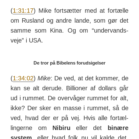
(
1:31:17
) Mike fortsætter med at fortælle
om Rusland og andre lande, som gør det
samme som Kina. Og om “under­vands­
veje” i USA.
De tror på Bibelens forudsigelser
(
1:34:02
)
Mike
: De ved, at det kommer, de
kan se alt derude. Bil­lioner af dollars går
ud i rummet. De over­våger rummet for alt,
ikke? Der sker en masse i rummet, så de
ved, hvad der er på vej. Hvis alle for­tæl­
ling­erne om
Nibiru
eller det
binære
system
, eller hvad folk nu vil kalde det,