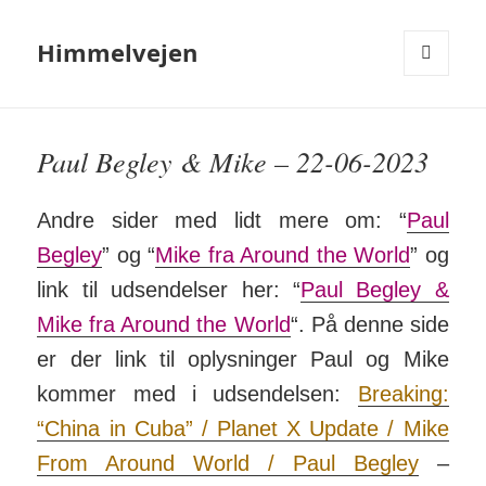
Himmelvejen
MENU
OG
WIDGETS
Paul Begley & Mike – 22-06-2023
Andre sider med lidt mere om: “
Paul
Begley
” og “
Mike fra Around the World
” og
link til ud­sen­d­elser her: “
Paul Begley &
Mike fra Around the World
“. På denne side
er der link til op­lys­ninger Paul og Mike
kommer med i ud­­sen­­delsen:
Breaking:
“China in Cuba” / Planet X Update / Mike
From Around World / Paul Begley
–