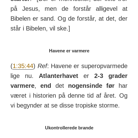
på Jesus, men de forstår alligevel at
Bibelen er sand. Og de forstår, at det, der
står i Bibelen, vil ske.]
Havene er varmere
(
1:35:44
)
Ref
: Havene er super­op­var­mede
lige nu.
Atlan­ter­havet
er
2-3 grader
varmere
,
end
det
nogen­sinde før
har
været i historien på denne tid af året. Og
vi be­gynder at se disse tro­piske storme.
Ukontrollerede brande