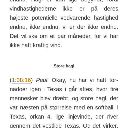
vind­has­tig­hederne ikke er på deres
højeste poten­tielle ved­varende has­tighed
endnu, ikke endnu, vi er der ikke endnu.
Det vil ske om et par måneder, for vi har
ikke haft kraftig vind.
Store hagl
(
1:38:16
)
Paul
: Okay, nu har vi haft tor­
nadoer igen i Texas i går aftes, hvor fire
men­nesker blev dræbt, og store hagl, der
var næsten på stør­relse med en soft­ball, i
Texas, orkan 4, lige linje­vinde, der river
gennem det vestlige Texas. Og det virker,