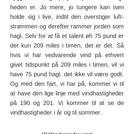
heden er. Jo mere, jo tungere kan isen
holde sig i live, indtil den over­stiger luft­
strømmen og der­efter rammer jorden som
hagl. Selv for at få et talent øh 75 pund er
det kun 209 miles i timen, det er det. Så
hvis vi har ved­var­ende vind på et­hvert
givet tids­punkt på 209 miles i timen, vil vi
have 75 pund hagl, det ikke vil være godt.
Og med den fart, vi har på, kommer vi til
at have den lige linje med vind­has­tig­heder
på 190 og 201. Vi kommer til at se de
vind­has­tig­heder i år og til sommer.