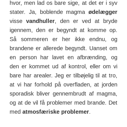
hvor, men lad os bare sige, at det er i syv
stater. Ja, bob­lende magma
øde­lægger
visse
vand­huller
, den er ved at bryde
igennem, den er begyndt at komme op.
Så som­meren er her ikke endnu, og
brandene er alle­rede be­gyndt. Uanset om
en person har lavet en af­brænding, og
den er kommet ud af kon­trol, eller om vi
bare har arealer. Jeg er til­bøj­elig til at tro,
at vi har for­hold på over­fladen, at jorden
spo­ra­disk bliver gen­nem­brudt af magma,
og at de vil få pro­blemer med brande. Det
med
atmos­fær­iske pro­blemer
.