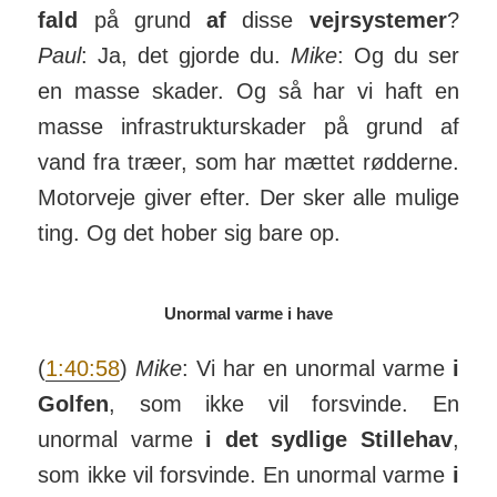
fald
på grund
af
disse
vejr­sy­stemer
?
Paul
: Ja, det gjorde du.
Mike
: Og du ser
en masse skader. Og så har vi haft en
masse in­fra­struk­tur­skader på grund af
vand fra træer, som har mættet rød­derne.
Motor­veje giver efter. Der sker alle mulige
ting. Og det hober sig bare op.
Unormal varme i have
(
1:40:58
)
Mike
: Vi har en unormal varme
i
Golfen
, som ikke vil for­svinde. En
unormal varme
i det syd­lige Stil­lehav
,
som ikke vil for­svinde. En unormal varme
i