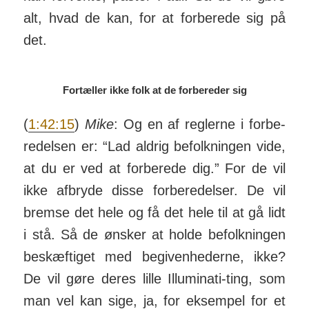
alt, hvad de kan, for at for­berede sig på
det.
Fortæller ikke folk at de forbereder sig
(
1:42:15
)
Mike
: Og en af reg­lerne i for­be­
red­elsen er: “Lad aldrig be­folk­ningen vide,
at du er ved at for­berede dig.” For de vil
ikke afbryde disse for­be­red­elser. De vil
bremse det hele og få det hele til at gå lidt
i stå. Så de ønsker at holde be­folk­ningen
be­skæftiget med be­giv­en­hederne, ikke?
De vil gøre deres lille Illu­mi­nati-ting, som
man vel kan sige, ja, for eksempel for et