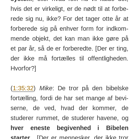
hvis det er vir­keligt, er de nødt til at for­be­
rede sig nu, ikke? For det tager otte år at
for­berede sig på enhver form for ind­kom­
mende objekt, det kan man ikke gøre på
et par år, så de er for­be­redte. [Der er ting,
der ikke må for­tælles til of­fent­lig­heden.
Hvorfor?]
(
1:35:32
)
Mike
: De tror på den bibelske
for­tæl­ling, fordi de har set mange af be­vi­
serne, de ved, hvad der kommer, de
studerer rummet, de stu­derer havene, og
hver eneste be­giv­enhed i Bibelen
starter
. [Der er mennesker, der ikke tror