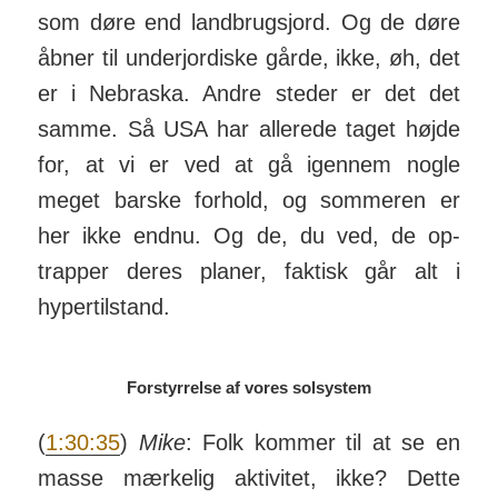
som døre end land­brugs­jord. Og de døre
åbner til under­jor­diske gårde, ikke, øh, det
er i Ne­braska. Andre steder er det det
samme. Så USA har allerede taget højde
for, at vi er ved at gå igennem nogle
meget barske for­hold, og som­meren er
her ikke endnu. Og de, du ved, de op­
trapper deres planer, faktisk går alt i
hyper­til­stand.
Forstyrrelse af vores solsystem
(
1:30:35
)
Mike
: Folk kommer til at se en
masse mær­kelig akti­vitet, ikke? Dette