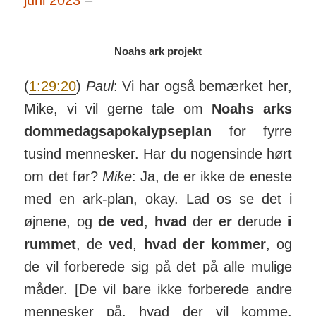
juni 2023
–
Noahs ark projekt
(
1:29:20
)
Paul
: Vi har også bemærket her,
Mike, vi vil gerne tale om
Noahs arks
dom­me­dags­apo­ka­lyp­se­plan
for fyrre
tusind men­nesker. Har du nogen­sinde hørt
om det før?
Mike
: Ja, de er ikke de eneste
med en ark-plan, okay. Lad os se det i
øjnene, og
de ved
,
hvad
der
er
derude
i
rummet
, de
ved
,
hvad der kommer
, og
de vil for­be­rede sig på det på alle mulige
måder. [De vil bare ikke for­be­rede andre
men­nesker på, hvad der vil komme.