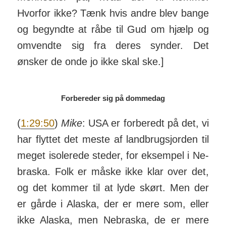
Hvorfor ikke? Tænk hvis andre blev bange
og be­gyndte at råbe til Gud om hjælp og
om­vendte sig fra deres synder. Det
ønsker de onde jo ikke skal ske.]
Forbereder sig på dommedag
(
1:29:50
)
Mike
: USA er for­beredt på det, vi
har flyttet det meste af land­brugs­jorden til
meget iso­lerede steder, for eksempel i Ne­
braska. Folk er måske ikke klar over det,
og det kommer til at lyde skørt. Men der
er gårde i Alaska, der er mere som, eller
ikke Alaska, men Nebraska, de er mere