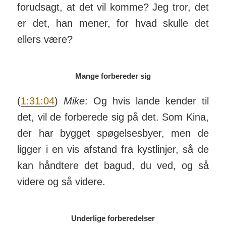
for­ud­sagt, at det vil komme? Jeg tror, det
er det, han mener, for hvad skulle det
ellers være?
Mange forbereder sig
(
1:31:04
)
Mike
: Og hvis lande kender til
det, vil de for­berede sig på det. Som Kina,
der har bygget spøg­el­ses­byer, men de
ligger i en vis af­stand fra kyst­linjer, så de
kan hånd­tere det bagud, du ved, og så
videre og så videre.
Underlige forberedelser