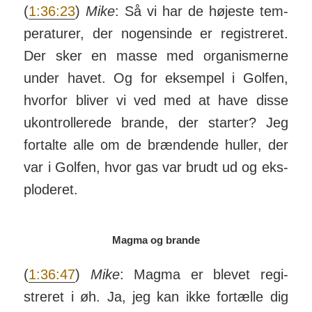
(
1:36:23
)
Mike
: Så vi har de højeste tem­
pe­ra­turer, der nogen­sinde er regi­streret.
Der sker en masse med orga­nis­merne
under havet. Og for eksempel i Golfen,
hvorfor bliver vi ved med at have disse
ukon­trol­lerede brande, der starter? Jeg
for­talte alle om de brænd­ende huller, der
var i Golfen, hvor gas var brudt ud og eks­
plo­deret.
Magma og brande
(
1:36:47
)
Mike
: Magma er blevet regi­
streret i øh. Ja, jeg kan ikke for­tælle dig