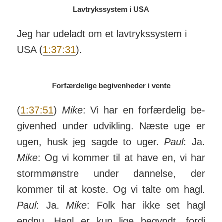
Lavtrykssystem i USA
Jeg har udeladt om et lavtrykssystem i
USA (
1:37:31
).
Forfærdelige begivenheder i vente
(
1:37:51
)
Mike
: Vi har en for­fær­delig be­
giv­enhed under ud­vik­ling. Næste uge er
ugen, husk jeg sagde to uger.
Paul
: Ja.
Mike
: Og vi kommer til at have en, vi har
storm­mønstre under dan­nelse, der
kommer til at koste. Og vi talte om hagl.
Paul
: Ja.
Mike
: Folk har ikke set hagl
endnu. Hagl er kun lige begyndt, fordi