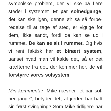
sym­bolske problem, der vil ske på flere
steder i sy­stemet.
Et par solned­gange
,
det kan ske igen, denne øh så så for­be­
redelse til at tage af sted, er vigtige for
dem, ikke sandt, fordi de kan se ud i
rummet.
De kan se alt i rummet
. Og hvis
vi rent faktisk har
et binært system
,
uanset hvad man vil kalde det, så er det
kræf­terne fra det, der kommer her, de
vil
for­styrre vores sol­system
.
Min kommentar
: Mike nævner “et par sol­
ned­gange”; be­tyder det, at jorden har haft
sin først sving­ning? Som Mike tid­ligere har