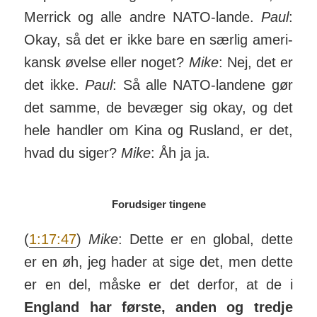
Merrick og alle andre NATO-lande.
Paul
:
Okay, så det er ikke bare en særlig ameri­
kansk øvelse eller noget?
Mike
: Nej, det er
det ikke.
Paul
: Så alle NATO-landene gør
det samme, de be­væger sig okay, og det
hele handler om Kina og Rus­land, er det,
hvad du siger?
Mike
: Åh ja ja.
Forudsiger tingene
(
1:17:47
)
Mike
: Dette er en global, dette
er en øh, jeg hader at sige det, men dette
er en del, måske er det derfor, at de i
England har første, anden og tredje