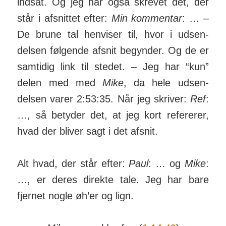
indsat. Og jeg har også skrevet det, der
står i afsnittet efter:
Min kom­mentar
: … –
De brune tal hen­viser til, hvor i ud­sen­
delsen føl­gende afsnit be­gynder. Og de er
sam­tidig link til stedet. – Jeg har “kun”
delen med med
Mike
, da hele ud­sen­
delsen varer 2:53:35. Når jeg skriver:
Ref
:
…, så betyder det, at jeg kort refererer,
hvad der bliver sagt i det afsnit.
Alt hvad, der står efter:
Paul
: … og
Mike
:
…, er deres di­rekte tale. Jeg har bare
fjernet nogle øh’er og lign.