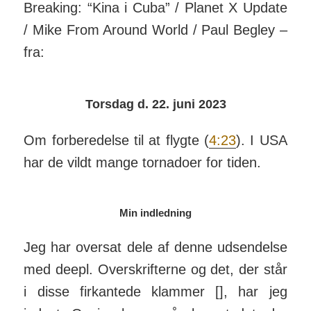
Breaking: “Kina i Cuba” / Planet X Update
/ Mike From Around World / Paul Begley –
fra:
T
orsdag d. 22. juni 2023
Om forberedelse til at flygte (
4:23
). I USA
har de vildt mange tor­nadoer for tiden.
Min indledning
Jeg har oversat dele af denne ud­sen­delse
med deepl. Over­skrif­terne og det, der står
i disse fir­kan­tede klammer [], har jeg