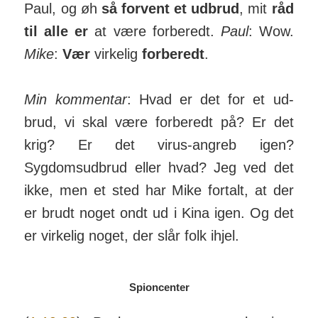
Paul, og øh
så for­vent et udbrud
, mit
råd
til alle er
at være for­beredt.
Paul
: Wow.
Mike
:
Vær
virkelig
for­beredt
.
Min kommentar
: Hvad er det for et ud­
brud, vi skal være forberedt på? Er det
krig? Er det virus-angreb igen?
Sygdomsudbrud eller hvad? Jeg ved det
ikke, men et sted har Mike fortalt, at der
er brudt noget ondt ud i Kina igen. Og det
er vir­kelig noget, der slår folk ihjel.
Spioncenter