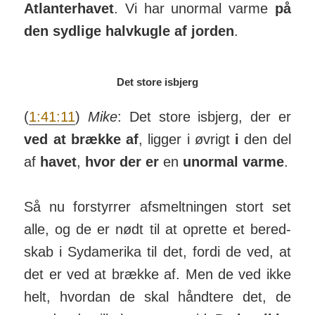
Atlan­ter­havet
. Vi har unormal varme
på
den syd­lige halv­kugle af jorden
.
Det store isbjerg
(
1:41:11
)
Mike
: Det store isbjerg, der er
ved at brække af
, ligger i øvrigt
i
den del
af
havet
,
hvor der er
en
unormal varme
.
Så nu for­styrrer af­smelt­ningen stort set
alle, og de er nødt til at op­rette et bered­
skab i Syd­ame­rika til det, fordi de ved, at
det er ved at brække af. Men de ved ikke
helt, hvordan de skal hånd­tere det, de