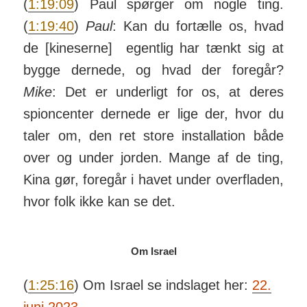
(
1:19:09
) Paul spørger om nogle ting.
(
1:19:40
)
Paul
: Kan du for­tælle os, hvad
de [kine­serne] egentlig har tænkt sig at
bygge dernede, og hvad der foregår?
Mike
: Det er underligt for os, at deres
spion­center dernede er lige der, hvor du
taler om, den ret store in­stal­lation både
over og under jorden. Mange af de ting,
Kina gør, foregår i havet under over­fladen,
hvor folk ikke kan se det.
Om Israel
(
1:25:16
) Om Israel se ind­slaget her:
22.