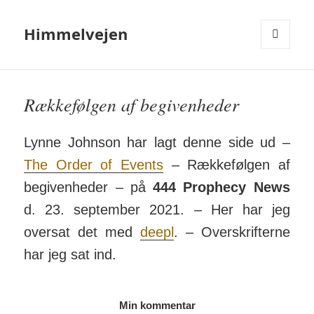
Himmelvejen
MENU
OG
WIDGETS
Rækkefølgen af begivenheder
Lynne Johnson har lagt denne side ud –
The Order of Events
– Række­følgen af
begiv­en­heder – på
444 Pro­phecy News
d. 23. sep­tember 2021. – Her har jeg
oversat det med
deepl
. – Overskrifterne
har jeg sat ind.
Min kommentar