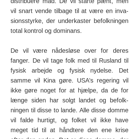
distri­buere mad. De vil starte pænt, men
vil snart vende tilbage til at være en inva­
sions­styrke, der under­kaster befolk­ningen
total kontrol og domi­nans.
De vil være nådes­løse over for deres
fanger. De vil tage folk med til Rusland til
fysisk arbejde og fysisk nydelse. Det
samme vil Kina gøre. USA’s regering vil
ikke gøre noget for at hjælpe, da de for
længe siden har solgt landet og befolk­
ningen til disse to lande. Alle disse domme
vil falde hurtigt, og folket vil ikke have
meget tid til at hånd­tere den ene krise