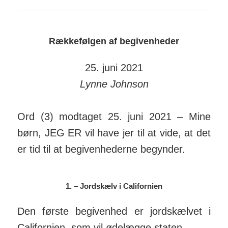
Rækkefølgen af begivenheder
25. juni 2021
Lynne Johnson
Ord (3) modtaget 25. juni 2021 – Mine
børn, JEG ER vil have jer til at vide, at det
er tid til at begiven­hederne begynder.
1.
–
Jordskælv i Californien
Den første begivenhed er jord­skælvet i
Cali­for­nien, som vil øde­lægge staten.