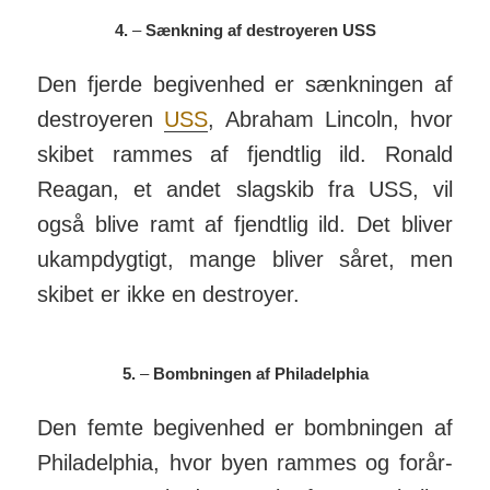
4.
–
Sænkning af destroyeren USS
Den fjerde begiv­enhed er sænk­ningen af
des­troyeren
USS
, Abraham Lincoln, hvor
skibet rammes af fjendtlig ild. Ronald
Reagan, et andet slagskib fra USS, vil
også blive ramt af fjendtlig ild. Det bliver
ukamp­dygtigt, mange bliver såret, men
skibet er ikke en des­troyer.
5.
–
Bombningen af Philadelphia
Den femte begiv­enhed er bomb­ningen af
Phila­delphia, hvor byen rammes og for­år­