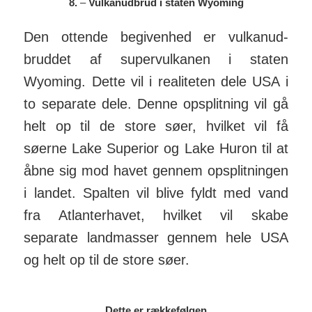
8.
–
Vulkanudbrud i staten Wyoming
Den ottende begivenhed er vulkan­ud­
bruddet af super­vul­kanen i staten
Wyoming. Dette vil i reali­teten dele USA i
to separate dele. Denne op­split­ning vil gå
helt op til de store søer, hvilket vil få
søerne Lake Superior og Lake Huron til at
åbne sig mod havet gennem op­split­ningen
i landet. Spalten vil blive fyldt med vand
fra Atlanter­havet, hvilket vil skabe
separate land­masser gennem hele USA
og helt op til de store søer.
Dette er rækkefølgen