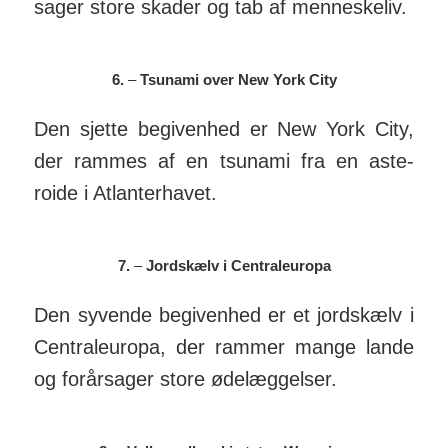
sager store skader og tab af men­neskeliv.
6.
–
Tsunami over New York City
Den sjette begivenhed er New York City,
der rammes af en tsunami fra en aste­
roide i Atlan­ter­havet.
7.
–
Jordskælv i Centraleuropa
Den syvende begivenhed er et jord­skælv i
Central­eu­ropa, der rammer mange lande
og for­år­sager store øde­læggelser.