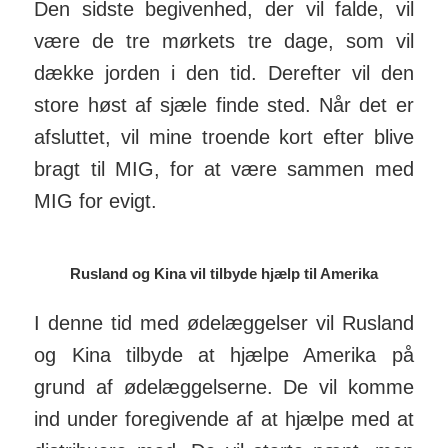
Den sidste begivenhed, der vil falde, vil
være de tre mørkets tre dage, som vil
dække jorden i den tid. Derefter vil den
store høst af sjæle finde sted. Når det er
af­sluttet, vil mine troende kort efter blive
bragt til MIG, for at være sammen med
MIG for evigt.
Rusland og Kina vil tilbyde hjælp til Amerika
I denne tid med øde­læg­gelser vil Rusland
og Kina til­byde at hjælpe Amerika på
grund af øde­læg­gel­serne. De vil komme
ind under fore­givende af at hjælpe med at