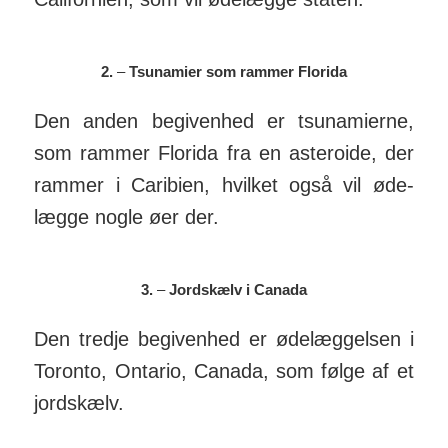
2.
–
Tsunamier som rammer Florida
Den anden begivenhed er tsuna­mierne,
som rammer Florida fra en aste­roide, der
rammer i Cari­bien, hvilket også vil øde­
lægge nogle øer der.
3.
–
Jordskælv i Canada
Den tredje begivenhed er øde­læg­gelsen i
Toronto, Ontario, Canada, som følge af et
jord­skælv.