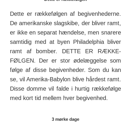
Dette er række­følgen af begiv­en­hederne.
De ameri­kanske slag­skibe, der bliver ramt,
er ikke en separat hændelse, men snarere
samtidig med at byen Phila­del­phia bliver
ramt af bomber. DETTE ER RÆKKE­
FØLGEN. Der er stor øde­læg­gelse som
følge af disse begiv­en­heder. Som du kan
se, vil Amerika-Babylon blive hårdest ramt.
Disse domme vil falde i hurtig række­følge
med kort tid mellem hver begiv­enhed.
3 mørke dage