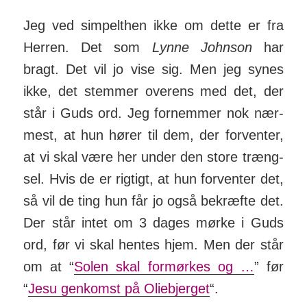
Jeg ved simpelthen ikke om dette er fra
Herren. Det som
Lynne Johnson
har
bragt. Det vil jo vise sig. Men jeg synes
ikke, det stemmer overens med det, der
står i Guds ord. Jeg for­nemmer nok nær­
mest, at hun hører til dem, der for­venter,
at vi skal være her under den store træng­
sel. Hvis de er rig­tigt, at hun for­venter det,
så vil de ting hun får jo også be­kræfte det.
Der står intet om 3 dages mørke i Guds
ord, før vi skal hentes hjem. Men der står
om at “
Solen skal for­mørkes og …
” før
“
Jesu gen­­komst på Olie­­bjerget
“.