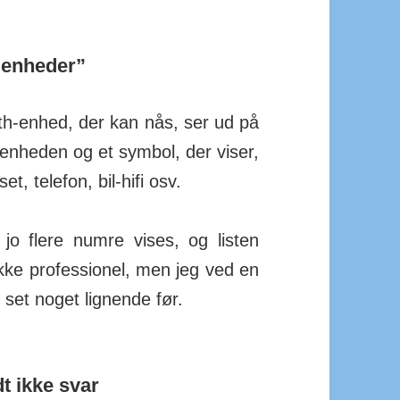
“enheder”
oth-enhed, der kan nås, ser ud på
n­heden og et symbol, der viser,
t, telefon, bil-hifi osv.
 jo flere numre vises, og listen
ke pro­fes­sionel, men jeg ved en
set noget lig­nende før.
t ikke svar