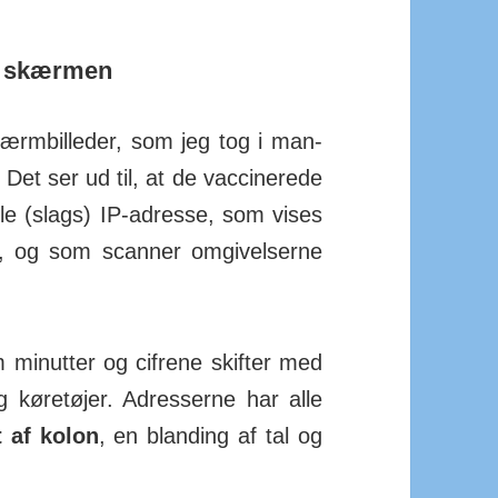
å skærmen
ærm­billeder, som jeg tog i man­
Det ser ud til, at de vac­ci­nerede
elle (slags) IP-adresse, som vises
, og som scanner om­giv­el­serne
m minutter og cifrene skifter med
køre­tøjer. Adres­serne har alle
t af kolon
, en blan­ding af tal og