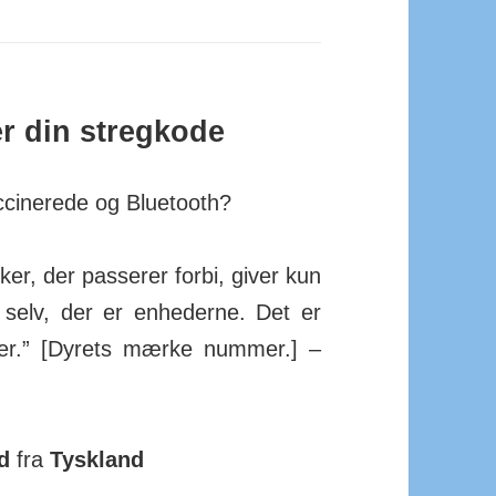
r din stregkode
ccinerede og Bluetooth?
r, der pas­serer forbi, giver kun
selv, der er en­he­derne. Det er
er.” [Dyrets mærke nummer.] –
d
fra
Tyskland