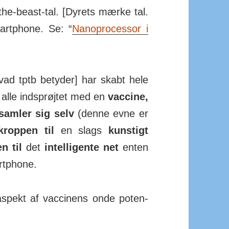
the-beast-tal. [Dyrets mærke tal.
rt­phone. Se: “
Nano­pro­cessor i
hvad tptb betyder] har skabt hele
 alle ind­sprøjtet med en
vaccine,
amler sig selv
(denne evne er
kroppen til
en slags
kunstigt
n til
det
intel­li­gente net
enten
rt­phone.
aspekt af vac­ci­nens onde poten­