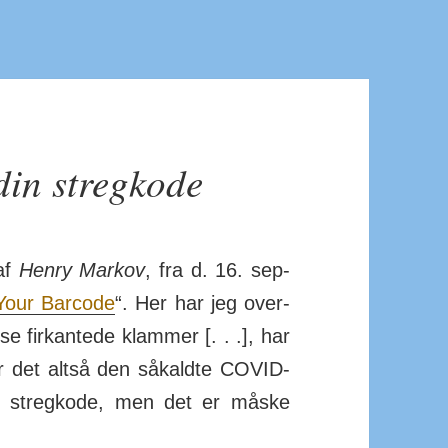
din stregkode
af
Henry Markov
, fra d. 16. sep­
Your Bar­code
“. Her har jeg over­
e fir­kantede klammer [. . .], har
er det altså den så­kaldte COVID-
r stregkode, men det er måske