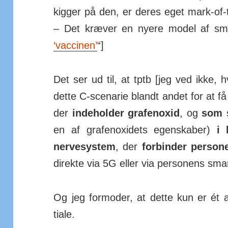
kigger på den, er deres eget mark-of-
– Det kræver en nyere model af sma
‘vac­cinen’
“]
Det ser ud til, at tptb [jeg ved ikke, 
dette C-scenarie blandt andet for at få
der
inde­holder
gra­fen­oxid
, og
som s
en af gra­fen­oxidets egen­skaber)
i 
nerve­system
, der
for­binder per­sone
di­rekte via 5G eller via per­sonens sma
Og jeg for­moder, at dette kun er ét 
tiale.