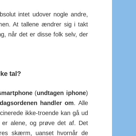
absolut intet udover nogle andre,
n. At tallene ændrer sig i takt
g, når det er disse folk selv, der
ke tal?
smart­phone
(
und­tagen iphone
)
dags­ordenen handler om
. Alle
c­ci­nerede ikke-troende kan gå ud
e er alene, og prøve det af. Det
res skærm, uanset hvornår de