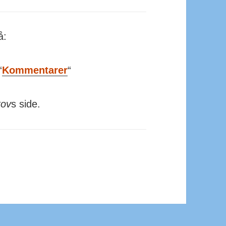
å:
“
Kommentarer
“
kov
s side.