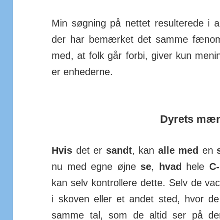
Min søgning på nettet resul­terede i 
der har be­mærket det samme fæ­nome
med, at folk går forbi, giver kun menin
er en­hed­erne.
Dyrets mær
Hvis
det er
sandt
, kan
alle med
en
nu med egne øjne
se
,
hvad
hele
C-
kan selv kon­trollere dette. Selv de va
i skoven eller et andet sted, hvor d
samme tal, som de altid ser på de