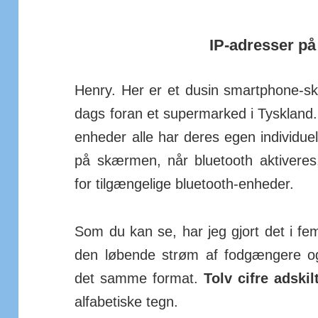
IP-adresser p
Henry. Her er et dusin smart­phone-sk
dags foran et super­marked i Tysk­land. 
en­heder alle har deres egen indi­vi­du­
på skærmen, når blue­tooth akti­veres
for til­gæng­elige blue­tooth-en­heder.
Som du kan se, har jeg gjort det i fe
den løbende strøm af fod­gængere og 
det samme format.
Tolv cifre adskil
alfa­be­tiske tegn.