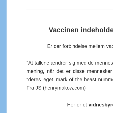
Vaccinen indeholde
Er der forbindelse mellem va
“At tallene ændrer sig med de men­neske
me­ning, når det er disse men­nesker 
“deres eget mark-of-the-beast-numm
Fra JS (hen­ry­­ma­kow.com)
Her er et
vidnesbyr