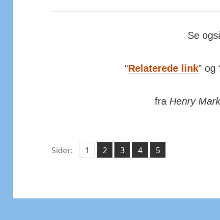
Se ogs
“
Relaterede link
” og 
fra
Henry Mar
Side
Side
Side
Side
Side
Sider:
1
2
,
3
,
4
,
5
,