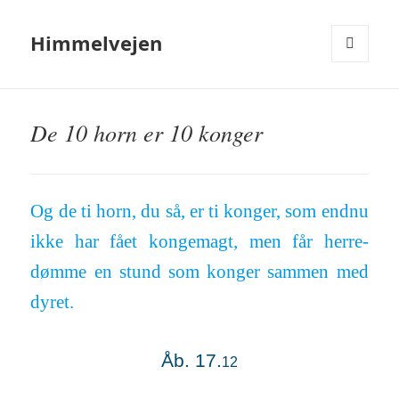
Himmelvejen
MENU
OG
WIDGETS
De 10 horn er 10 konger
Og de ti horn, du så, er ti konger, som endnu
ikke har fået konge­magt, men får her­re­
dømme en stund som konger sammen med
dyret.
Åb. 17.
12