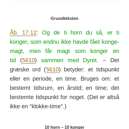
Grundteksten
Åb. 17.12
:
Og de ti horn du så, er ti
konger, som endnu ikke havde fået konge­
magt, men får magt som konger en
tid
(
5610
)
sammen med Dyret.
– Det
græske ord (
5610
) be­tyder: et tids­punkt
eller en pe­ri­ode, en time. Bruges om: et
be­stemt tids­rum, en års­tid; en time; det
be­stemte tids­punkt for noget. (Det er altså
ikke en “klokke-time”.)
10 horn – 10 konger