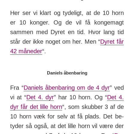
Her ser vi klart og tyde­ligt, at de 10 horn
er 10 konger. Og de vil få kong­e­magt
sammen med Dyret en tid. Hvor lang tid
står der ikke noget om her. Men “
Dyret får
42 må­neder
“.
Daniels åbenbaring
Fra “
Daniels åben­bar­ing om de 4 dyr
” ved
vi at “
Det 4. dyr
” har 10 horn. Og “
Det 4.
dyr får det lille horn
“, som skubber 3 af de
10 horn væk for selv at få plads. Det be­
tyder så også, at det lille horn vil være der