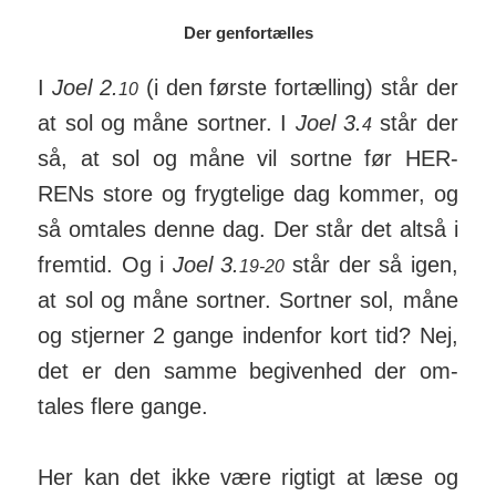
Der genfortælles
I
Joel 2.
(i den første for­tæl­ling) står der
10
at sol og måne sortner. I
Joel 3.
står der
4
så, at sol og måne vil sortne før HER­
RENs store og fryg­te­lige dag kommer, og
så om­tales denne dag. Der står det altså i
fremtid. Og i
Joel 3.
står der så igen,
19-20
at sol og måne sortner. Sortner sol, måne
og stjerner 2 gange inden­for kort tid? Nej,
det er den samme be­giv­enhed der om­
tales flere gange.
Her kan det ikke være rigtigt at læse og