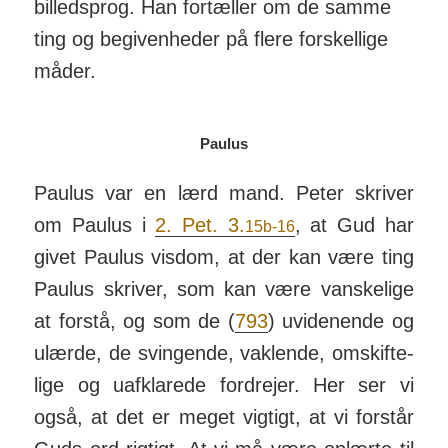
billedsprog. Han fortæller om de samme
ting og be­giv­en­heder på flere forskellige
måder.
Paulus
Paulus var en lærd mand. Peter skriver
om Paulus i
2. Pet. 3.
, at Gud har
15b-16
givet Paulus vis­dom, at der kan være ting
Paulus skriver, som kan være van­ske­lige
at for­stå, og som de (
793
) uvid­enende og
ulærde, de sving­ende, vak­lende, om­skif­te­
lige og uaf­klarede for­drejer. Her ser vi
også, at det er meget vig­tigt, at vi forstår