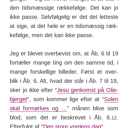
den tids­mæs­sige ræk­ke­følge. Det kan jo
ikke passe. Selv­føl­gelig er det det let­teste
at sige, at det hele er en tids­mæs­sig ræk­
ke­følge, men det kan ikke passe.
Jeg er blevet over­be­vist om, at Åb. 6 til 19
for­tæller mange ting om den samme tid, i
mange for­skel­lige bil­leder. Først et over­
blik i Åb. 6. Alt, hvad der står i Åb. 7 til 19,
sker jo ikke efter “
Jesu gen­­komst på Olie­­
bjerget
“, som kommer lige efter at “
Solen
skal formørkes og …
” månen blive som
blod, som det er be­skrevet i Åb. 6.
.
12
Efter­fulgt af “
Den store vredens dag
“.