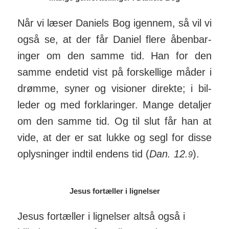
Når vi læser Daniels Bog igennem, så vil vi
også se, at der får Daniel flere åben­bar­
inger om den samme tid. Han for den
samme end­etid vist på for­skel­lige måder i
drømme, syner og visioner di­rekte; i bil­
leder og med for­klar­inger. Mange de­taljer
om den samme tid. Og til slut får han at
vide, at der er sat lukke og segl for disse
op­lys­ninger indtil endens tid (
Dan. 12.
).
9
Jesus fortæller i lignelser
Jesus fortæller i lignelser altså også i