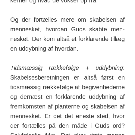
kerner og hvad de vokser op fra.
Og der for­tælles mere om ska­belsen af
men­nesket, hvordan Guds skabte men­
nesket. Der kom altså et for­klarende til­læg
en ud­dyb­ning af hvordan.
Tidsmæssig rækkefølge + uddybning
:
Skabel­ses­be­ret­ningen er altså først en
tids­mæssig ræk­ke­følge af be­given­hederne
og der­næst en for­klar­ende ud­dyb­ning af
frem­komsten af plan­terne og ska­belsen af
men­nesket. Er det det eneste sted, hvor
der for­tælles på den måde i Guds ord?