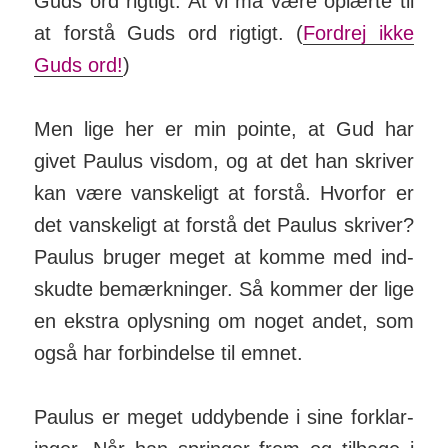
Guds ord rigtigt. At vi må være op­lærte til
at forstå Guds ord rigtigt. (
Fordrej ikke
Guds ord!
)
Men lige her er min pointe, at Gud har
givet Paulus visdom, og at det han skriver
kan være van­skeligt at forstå. Hvorfor er
det van­ske­ligt at forstå det Paulus skriver?
Paulus bruger meget at komme med ind­
skudte be­mærk­ninger. Så kommer der lige
en ekstra op­lys­ning om noget andet, som
også har for­bin­delse til emnet.
Paulus er meget ud­dyb­ende i sine for­klar­