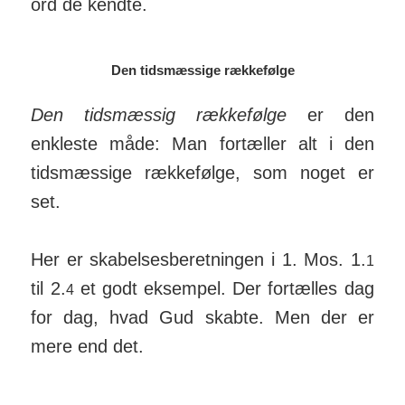
ord de kendte.
Den tidsmæssige rækkefølge
Den tidsmæssig rækkefølge
er den
enkleste måde: Man for­tæller alt i den
tids­mæs­sige ræk­ke­følge, som noget er
set.
Her er skabel­ses­be­ret­ningen i 1. Mos. 1.
1
til 2.
et godt ek­sempel. Der for­tælles dag
4
for dag, hvad Gud skabte. Men der er
mere end det.