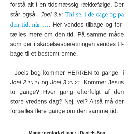
forstå alt i en tids­mæssig ræk­ke­følge. Der
Thi se, i de dage og på
står også i
Joel 3.
:
6
den tid, når …
. Her vendes til­bage og for­
tælles mere om den tid. På samme måde
som der i skabel­ses­be­ret­ningen vendes til­
bage til et be­stemt emne.
I Joels bog kommer HERREN to gange, i
Joel 2.
og
Joel 3.
. Kommer Jesus
10-11
20-21
to gange? Hver gang efter­fulgt af den
store vre­dens dag? Nej, vel? Altså må der
for­tælles flere gange om den samme tid.
Mange genfortællinger i Daniels Bog