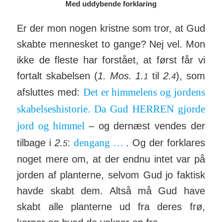
Med uddybende forklaring
Er der mon nogen kristne som tror, at Gud
skabte men­nesket to gange? Nej vel. Mon
ikke de fleste har for­stået, at først får vi
for­talt ska­belsen (
1. Mos. 1.
til
2.
), som
1
4
Det er him­melens og jordens
af­sluttes med:
skabel­ses­historie. Da Gud HERREN gjorde
jord og himmel
– og der­næst vendes der
den­gang …
tilbage i
2.
:
. Og der for­klares
5
noget mere om, at der endnu intet var på
jorden af plan­terne, selvom Gud jo fak­tisk
havde skabt dem. Altså må Gud have
skabt alle plan­terne ud fra deres frø,