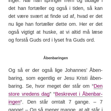
inger. Når han springer frem og tilbage i
det han for­tæller og også i tiden, så kan
det være svært at finde ud af, hvad er det
nu lige han for­tæller dette om. Her er det
også vigtigt at huske, at vi altid må læse
og forstå Guds ord i lyset fra Guds ord.
Åbenbaringen
Og så er der også lige Johannes’ Åben­
baring, som egent­lig er Jesu Kristi åben­
baring. Se, hvor meget der står om “
Den
store vredens dag
” “
Be­skrevet i Åben­bar­
ingen
“. Den står om­talt 7 gange. – 7
gange! – Og så mener mange, at alt står i