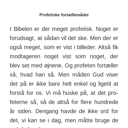
Profetiske fortællemåder
I Bibelen er der meget pro­fe­tisk. Noget er
for­ud­sagt, at sådan vil det ske. Men der er
også meget, som er vist i bil­leder. Altså fik
mod­tag­eren noget vist som noget, der
blev set med øj­nene. Og pro­feten for­tæller
så, hvad han så. Men måden Gud viser
det på er ikke bare helt enkel og lige­til at
for­stå for os. Vi må huske på, at det pro­
fe­terne så, så de altså for flere hund­rede
år siden. Den­gang havde de ikke ord for
det, vi kan se i dag, men måtte bruge de