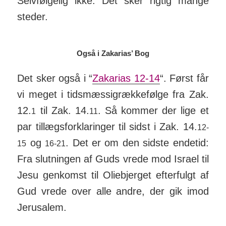
Selv­føl­gelig ikke. Det sker rigtig mange
steder.
Også i Zakarias’ Bog
Det sker også i “
Za­­ka­­rias 12-14
“. Først får
vi meget i tids­mæs­sig­ræk­ke­følge fra Zak.
12.
til Zak. 14.
. Så kommer der lige et
1
11
par til­lægs­for­klar­inger til sidst i Zak. 14.
12-
og
. Det er om den sidste ende­tid:
15
16-21
Fra slut­ningen af Guds vrede mod Israel til
Jesu genkomst til Oliebjerget efterfulgt af
Gud vrede over alle andre, der gik imod
Jeru­salem.