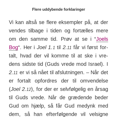
Flere uddybende forklaringer
Vi kan altså se flere eksempler på, at der
vendes tilbage i tiden og for­tælles mere
om den samme tid. Prøv at se i “
Joels
Bog
“. Her i
Joel 1.
til
2.
får vi først for­
1
11
talt, hvad der vil komme til at ske i vre­
dens sidste tid (Guds vrede mod Israel). I
2.
er vi så nået til af­slut­ningen. – Når det
11
er fortalt op­for­dres der til om­ven­delse
(
Joel 2.
), for der er selv­føl­gelig en årsag
12
til Guds vrede. Når de græd­ende beder
Gud om hjælp, så får Gud med­ynk med
dem, så han efter­følg­ende vil vel­signe