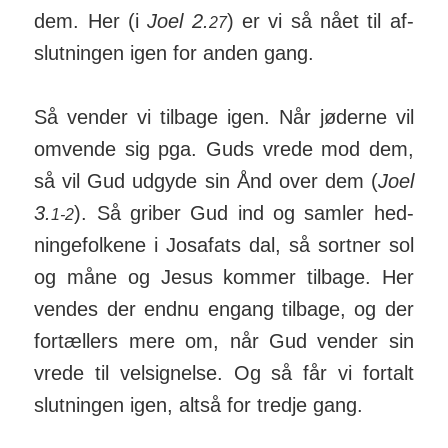
dem. Her (i
Joel 2.
) er vi så nået til af­
27
slut­ningen igen for anden gang.
Så vender vi tilbage igen. Når jøderne vil
om­vende sig pga. Guds vrede mod dem,
så vil Gud ud­gyde sin Ånd over dem (
Joel
3.
). Så griber Gud ind og samler hed­
1-2
ninge­fol­kene i Josa­fats dal, så sortner sol
og måne og Jesus kommer til­bage. Her
vendes der endnu en­gang til­bage, og der
for­tællers mere om, når Gud vender sin
vrede til vel­sig­nelse. Og så får vi for­talt
slut­ningen igen, altså for tredje gang.