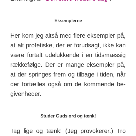
Eksemplerne
Her kom jeg altså med flere eksempler på,
at alt pro­fe­tiske, der er for­ud­sagt, ikke kan
være for­talt ude­luk­kende i en tids­mæssig
ræk­ke­følge. Der er mange ek­sempler på,
at der springes frem og tilbage i tiden, når
der for­tælles også om de kom­mende be­
giv­en­heder.
Studer Guds ord og tænk!
Tag lige og tænk! (Jeg provokerer.) Tro