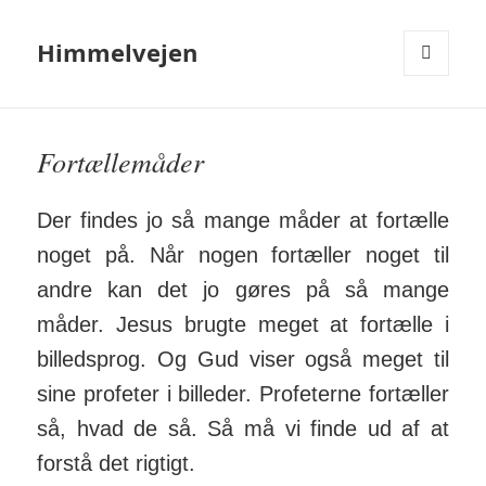
Himmelvejen
MENU
OG
WIDGETS
Fortællemåder
Der findes jo så mange måder at for­tælle
noget på. Når nogen fortæller noget til
andre kan det jo gøres på så mange
måder. Jesus brugte meget at for­tælle i
bil­led­sprog. Og Gud viser også meget til
sine profeter i billeder. Profeterne fortæller
så, hvad de så. Så må vi finde ud af at
forstå det rigtigt.