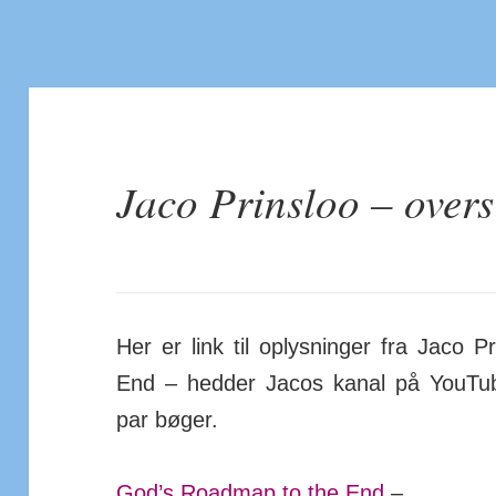
Jaco Prinsloo – overs
Her er link til op­lys­ninger fra Jac
End – hedder Jacos kanal på YouTub
par bøger.
God’s Roadmap to the End
–