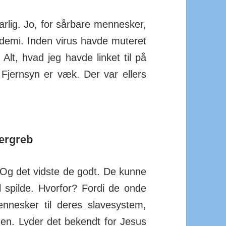
arlig. Jo, for sår­bare men­nesker,
­demi. Inden virus havde mu­teret
. Alt, hvad jeg havde linket til på
Fjernsyn er væk. Der var ellers
vergreb
 Og det vidste de godt. De kunne
il spilde. Hvorfor? Fordi de onde
esker til deres slave­system,
n. Lyder det be­kendt for Jesus