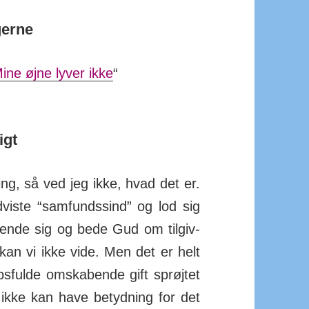
gerne
ine øjne lyver ikke
“
igt
­ning, så ved jeg ikke, hvad det er.
­viste “sam­funds­sind” og lod sig
vende sig og bede Gud om til­giv­
kan vi ikke vide. Men det er helt
abs­fulde om­skabende gift sprøjtet
 ikke kan have be­tyd­ning for det