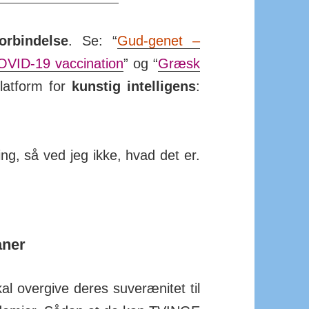
r­bin­delse
. Se: “
Gud-genet –
VID-19 vac­ci­nation
” og “
Græsk
lat­form for
kunstig in­tel­li­gens
:
­ning, så ved jeg ikke, hvad det er.
aner
over­give deres suve­ræ­nitet til