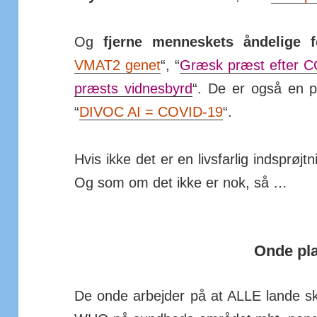
Og
fjerne men­nes­kets ånde­lige fo
VMAT2 genet
“, “
Græsk præst efter CO
præsts vid­nes­byrd
“. De er også en p
“
DIVOC AI = COVID-19
“.
Hvis ikke det er en livs­farlig ind­sprøjt
Og som om det ikke er nok, så …
Onde pl
De onde arbejder på at ALLE lande skal 