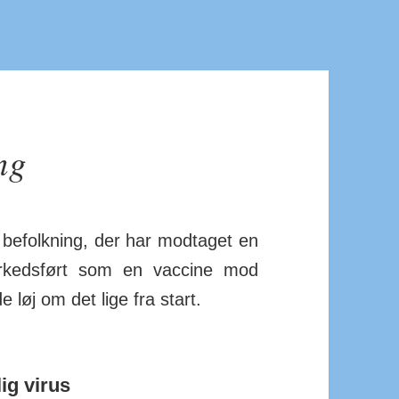
ng
e­folk­ning, der har mod­taget en
 mar­keds­ført som en vaccine mod
e løj om det lige fra start.
lig virus