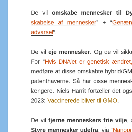
De vil
omskabe men­nesker til Dy
skabelse af men­nesker
” + “
Genæn
advarsel
“.
De vil
eje men­nesker
. Og de vil sikk
For “
Hvis DNA’et er gene­tisk ændret,
med­føre at disse om­skabte hybrid/­G
patent­haverne. Så har disse men­nesk
læn­gere. Niels Harrit for­tæller det ogs
2023:
Vac­ci­nerede bliver til GMO
.
De vil
fjerne men­neskers frie vilje
, 
Styre men­nesker udefra
, via “
Nano­pr