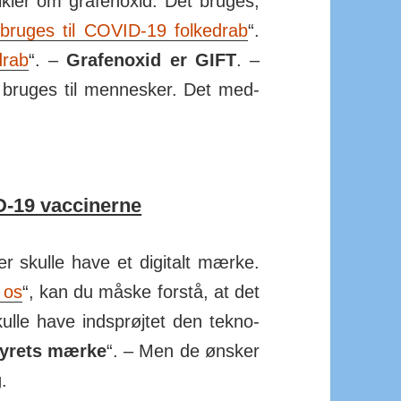
ikler om gra­fen­oxid. Det bruges,
 bruges til COVID-19 folke­drab
“.
drab
“. –
Grafen­oxid er GIFT
. –
 bruges til men­nesker. Det med­
-19 vaccinerne
r skulle have et digi­talt mærke.
 os
“, kan du måske forstå, at det
lle have ind­sprøjtet den tek­no­
yrets mærke
“. – Men de ønsker
g
.