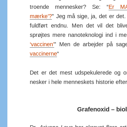
tro­ende men­nesker? Se: “
Er MAC
mærke’?
” Jeg må sige, ja, det er det.
fuld­ført endnu. Men det vil det bliv
sprøjtes mere nano­tek­no­logi ind i me
‘vaccinen’
” Men de ar­bejder på sage
vaccinerne
“
Det er det mest ud­spe­ku­lerede og o
nesker i hele men­neskets hi­storie eft
Grafenoxid – bio