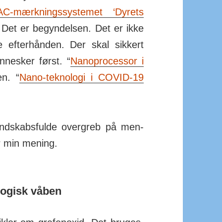
-mærk­nings­sy­stemet ‘Dyrets
 Det er be­gyn­delsen. Det er ikke
e efter­hånden. Der skal sikkert
n­nesker først. “
Nanoprocessor i
n. “
Nano-teknologi i COVID-19
nd­skabs­fulde over­greb på men­
er min mening.
logisk våben