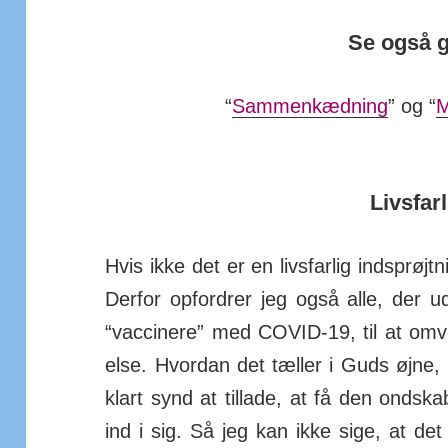
Se også 
“
Sammenkædning
” og “
M
Livsfarl
Hvis ikke det er en livs­farlig ind­sprøjt
Derfor op­fordrer jeg også alle, der ud
“vac­cinere” med COVID-19, til at om­
else. Hvordan det tæller i Guds øjne, 
klart synd at til­lade, at få den ond­sk
ind i sig. Så jeg kan ikke sige, at det