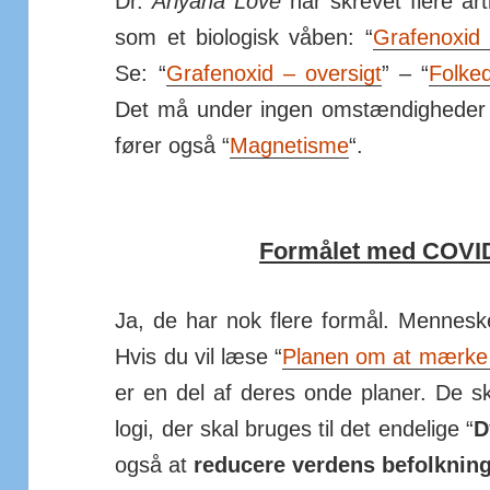
Dr.
Ariyana Love
har skrevet flere ar­t
som et bio­lo­gisk våben: “
Gra­fen­oxid
Se: “
Gra­fen­oxid – over­sigt
” – “
Folke­
Det må under ingen om­stæn­dig­heder
fører også “
Mag­ne­tisme
“.
Formålet med COVID
Ja, de har nok flere formål. Men­neske
Hvis du vil læse “
Planen om at mærke
er en del af deres onde planer. De sku
logi, der skal bruges til det ende­lige “
D
også at
re­du­cere ver­dens be­folk­nin