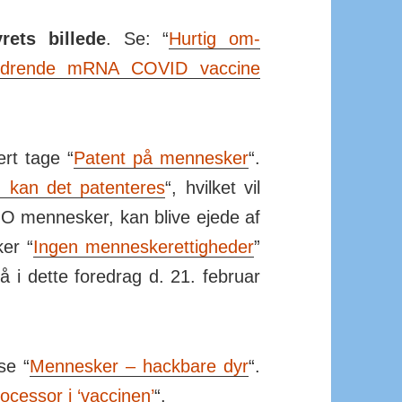
rets billede
. Se: “
Hurtig om­
drende mRNA COVID vaccine
ert tage “
Patent på men­nesker
“.
 kan det paten­teres
“, hvilket vil
MO men­nesker, kan blive ejede af
er “
Ingen men­nes­ke­ret­tig­heder
”
å i dette fore­drag d. 21. fe­bruar
se “
Men­nesker – hack­bare dyr
“.
o­cessor i ‘vaccinen’
“.