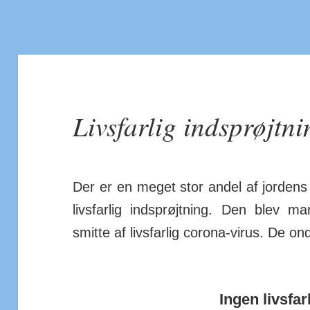
Livsfarlig indsprøjtni
Der er en meget stor andel af jordens b
livs­farlig ind­sprøjt­ning. Den blev
smitte af livs­farlig corona-virus. De ond
Ingen livsfar