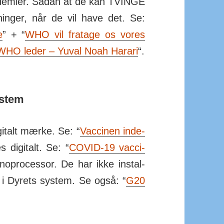
demier. Sådan at de kan TVINGE
t­ninger, når de vil have det. Se:
e
” + “
WHO vil fra­tage os vores
WHO leder – Yuval Noah Harari
“.
ystem
i­talt mærke. Se: “
Vac­cinen inde­
digi­talt. Se: “
COVID-19 vac­ci­
o­pro­cessor. De har ikke in­stal­
g i Dyrets system. Se også: “
G20