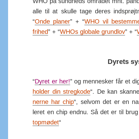
WHO på sund­heds om­rådet mht. pan­
alle til at skulle tage deres ind­sprøj
“
Onde planer
” + “
WHO vil be­stemm
frihed
” + “
WHOs glo­bale grundlov
” + “
Dyrets s
“
Dyret er her!
” og men­nesker får et dig
holder din streg­kode
“. De kan skannes 
nerne har chip
“, selvom det er en nan
leret en chip endnu. Så det er til bru
top­mødet
“