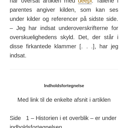
har oversat artiklen med
deepl
. Tallene i
parentes an­giver kilden, som kan ses
under kilder og refe­rencer på sidste side.
– Jeg har indsat under­over­skrif­terne for
over­skue­lig­hedens skyld. Det, der står i
disse fir­kantede klammer [. . .], har jeg
indsat.
Indholdsfortegnelse
Med link til de enkelte afsnit i artiklen
Side 1 – Historien i et overblik – er under
ind­holds­for­teg­nelsen