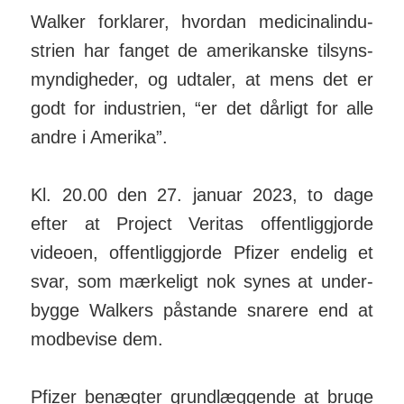
Walker forklarer, hvordan medici­nal­indu­
strien har fanget de ameri­kanske til­syns­
myn­dig­heder, og ud­taler, at mens det er
godt for indu­strien, “er det dårligt for alle
andre i Ame­rika”.
Kl. 20.00 den 27. januar 2023, to dage
efter at Project Veritas offent­lig­gjorde
videoen, offent­lig­gjorde Pfizer endelig et
svar, som mær­keligt nok synes at under­
bygge Wal­kers på­stande snarere end at
mod­bevise dem.
Pfizer benægter grund­læg­gende at bruge