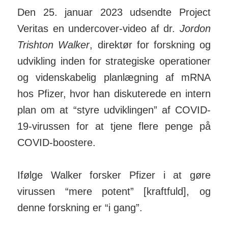
Den 25. januar 2023 udsendte Project
Veritas en under­cover-video af dr.
Jordon
Trishton Walker
, di­rektør for forsk­ning og
ud­vikling inden for stra­te­giske ope­ra­tioner
og viden­ska­belig plan­lægning af mRNA
hos Pfizer, hvor han dis­ku­terede en intern
plan om at “styre ud­vik­lingen” af COVID-
19-virussen for at tjene flere penge på
COVID-boo­stere.
Ifølge Walker forsker Pfizer i at gøre
virussen “mere potent” [kraft­fuld], og
denne forsk­ning er “i gang”.